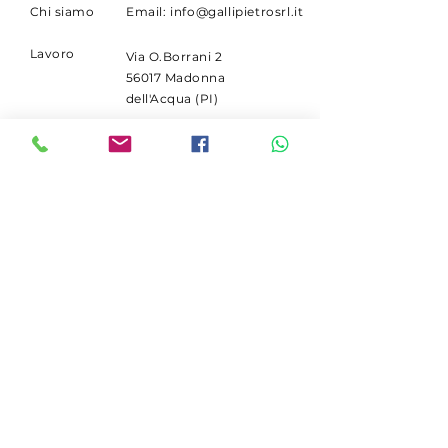
Chi siamo
Email:
info@gallipietrosrl.it
Lavoro
Via O.Borrani 2
56017 Madonna
dell'Acqua (PI)
ISCRIVITI
Ricevi le promo ricambi
Deutz.
Email
Iscriviti