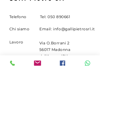
Telefono
Tel:
050 890661
Chi siamo
Email:
info@gallipietrosrl.it
Lavoro
Via O.Borrani 2
56017 Madonna
dell'Acqua (PI)
ISCRIVITI
Ricevi le promo ricambi
Deutz.
Email
Iscriviti