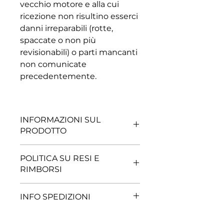
vecchio motore e alla cui
ricezione non risultino esserci
danni irreparabili (rotte,
spaccate o non più
revisionabili) o parti mancanti
non comunicate
precedentemente.
INFORMAZIONI SUL
PRODOTTO
DEUTZ MODELLO: BF6M1012
POLITICA SU RESI E
INTEGRATO REVISIONATO A
RIMBORSI
ZERO ORE.
RESO POSSIBILE, PREVIO
INFO SPEDIZIONI
ACCORDO.
SPEDIZIONE DA CONCORDARE.