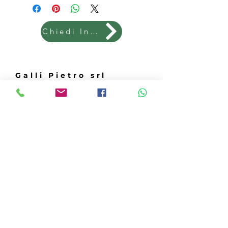
Chiedi Info
Galli Pietro srl
Telefono
Tel:
050 890661
Chi siamo
Email:
info@gallipietrosrl.it
Lavoro
Via O.Borrani 2
56017 Madonna
dell'Acqua (PI)
ISCRIVITI
Ricevi le promo ricambi