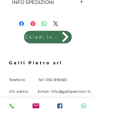
INFO SPEDIZIONI
ACCORDO.
SPEDIZIONE DA CONCORDARE.
Chiedi Info
Galli Pietro srl
Telefono
Tel:
050 890661
Chi siamo
Email:
info@gallipietrosrl.it
Lavoro
Via O.Borrani 2
56017 Madonna
dell'Acqua (PI)