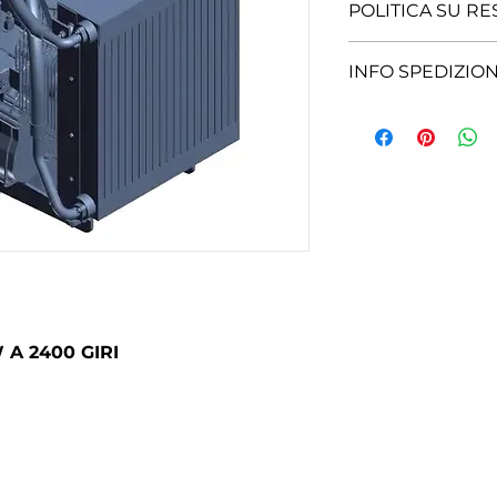
DEUTZ MODELLO
POLITICA SU RE
RESO POSSIBILE,
INFO SPEDIZION
SPEDIZIONE DA 
W A 2400 GIRI