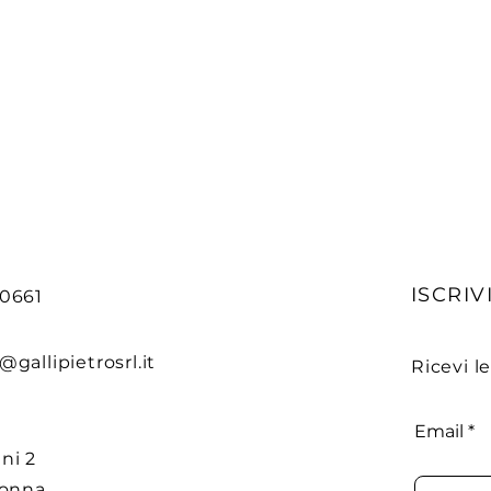
ISCRIVI
90661
@gallipietrosrl.it
Ricevi l
Email
ni 2
donna