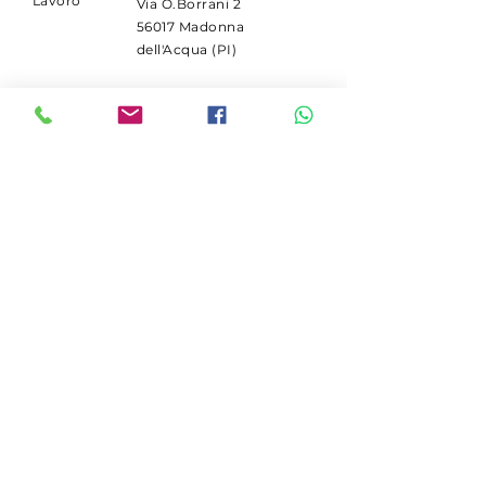
Lavoro
Via O.Borrani 2
56017 Madonna
dell'Acqua (PI)
ISCRIVITI
Ricevi le promo ricambi
Deutz.
Email
Iscriviti
© 2026 by Galli Pietro srl. Creato
con
Wix.com