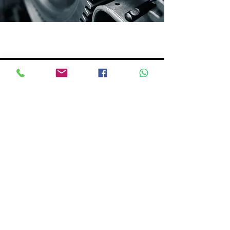
OFFERTE GENERICHE
NEW JOHN DEERE ENGINE
RG6125
NORTHERN LIGHTS M1276
€
26000.00
+ VAT