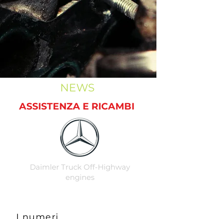
NEWS
ASSISTENZA E RICAMBI
Daimler Truck Off-Highway
engines
I numeri