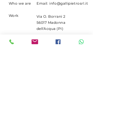
Who we are
Email:
info@gallipietrosrl.it
Work
Via O. Borrani 2
56017 Madonna
dell'Acqua (PI)
SUBSCRIBE
Receive Deutz spare parts
promotions.
Email
Iscriviti