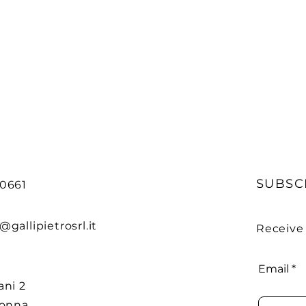
SUBSC
90661
@gallipietrosrl.it
Receive
Email
ani 2
donna