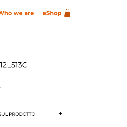
Who we are
eShop
12L513C
x
 SUL PRODOTTO