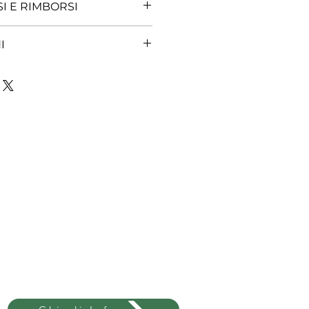
: F4L914
SI E RIMBORSI
 PREVIO ACCORDO.
I
CONCORDARE.