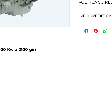
DEUTZ MODELLO
POLITICA SU RE
RESO POSSIBILE,
INFO SPEDIZION
SPEDIZIONE DA 
400 Kw a 2100 giri