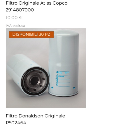
Filtro Originale Atlas Copco
2914807000
Prezzo
10,00 €
IVA esclusa
DISPONIBILI 30 PZ
Filtro Donaldson Originale
P502464