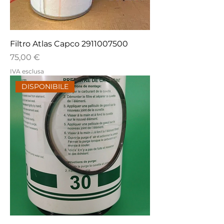
Filtro Atlas Capco 2911007500
Prezzo
75,00 €
IVA esclusa
DISPONIBILE