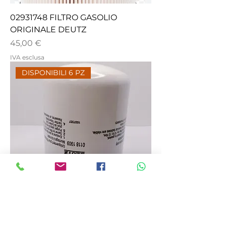
02931748 FILTRO GASOLIO
ORIGINALE DEUTZ
Prezzo
45,00 €
IVA esclusa
DISPONIBILI 6 PZ
01181909 FILTRO GASOLIO