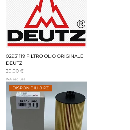
02931119 FILTRO OLIO ORIGINALE
DEUTZ
Prezzo
20,00 €
IVA esclusa
DISPONIBILI 8 PZ