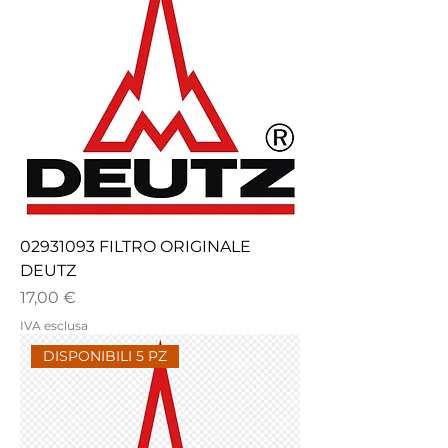
02931093 FILTRO ORIGINALE
DEUTZ
Prezzo
17,00 €
IVA esclusa
DISPONIBILI 5 PZ