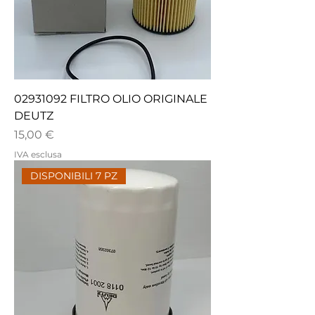
02931092 FILTRO OLIO ORIGINALE
DEUTZ
Prezzo
15,00 €
IVA esclusa
DISPONIBILI 7 PZ