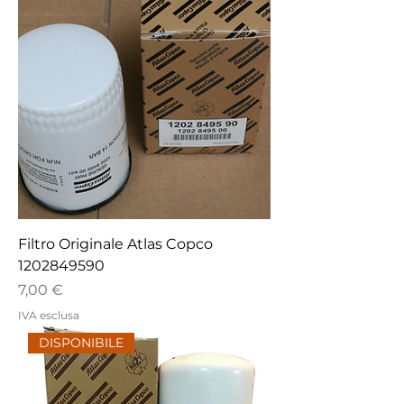
Filtro Originale Atlas Copco
1202849590
Prezzo
7,00 €
IVA esclusa
DISPONIBILE