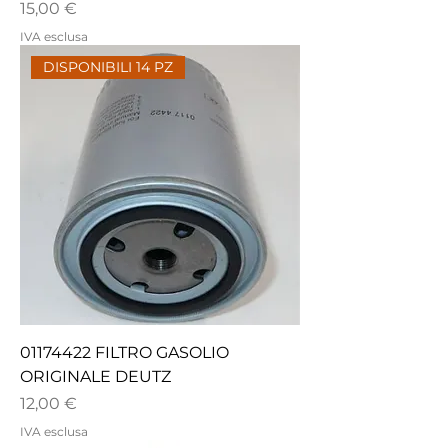
Prezzo
15,00 €
IVA esclusa
DISPONIBILI 14 PZ
01174422 FILTRO GASOLIO
ORIGINALE DEUTZ
Prezzo
12,00 €
IVA esclusa