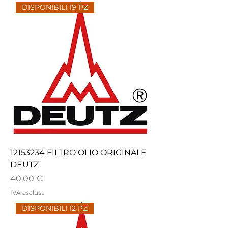
DISPONIBILI 19 PZ
12153234 FILTRO OLIO ORIGINALE
DEUTZ
Prezzo
40,00 €
IVA esclusa
DISPONIBILI 12 PZ