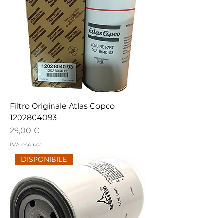
Filtro Originale Atlas Copco
1202804093
Prezzo
29,00 €
IVA esclusa
DISPONIBILE