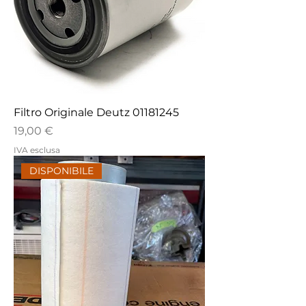
Filtro Originale Deutz 01181245
Prezzo
19,00 €
IVA esclusa
DISPONIBILE