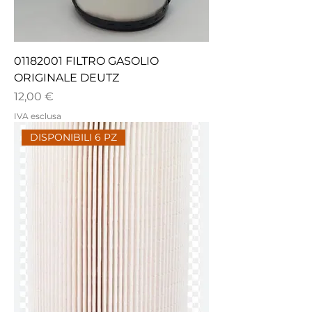
01182001 FILTRO GASOLIO
ORIGINALE DEUTZ
Prezzo
12,00 €
IVA esclusa
DISPONIBILI 6 PZ