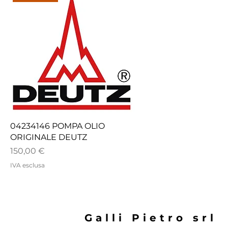
Vista rapida
04234146 POMPA OLIO
ORIGINALE DEUTZ
Prezzo
150,00 €
IVA esclusa
Galli Pietro srl