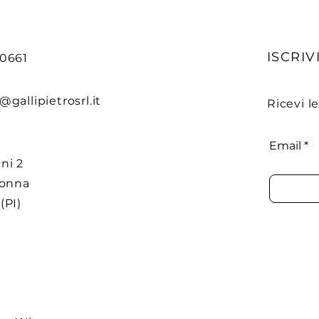
ISCRIVI
90661
@gallipietrosrl.it
Ricevi l
Email
ni 2
donna
(PI)