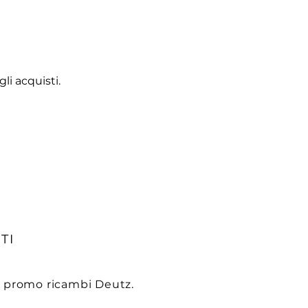
li acquisti.
TI
e promo ricambi Deutz.