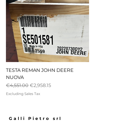
TESTA REMAN JOHN DEERE
NUOVA
Regular Price
Sale Price
€4,551.00
€2,958.15
Excluding Sales Tax
Galli Pietro srl