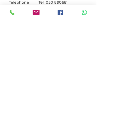
Telephone
Tel:
050 890661
Who we are
Email:
info@gallipietrosrl.it
Work
Via O. Borrani 2
56017 Madonna
dell'Acqua (PI)
SUBSCRIBE
Receive Deutz spare parts
promotions.
Email
Iscriviti